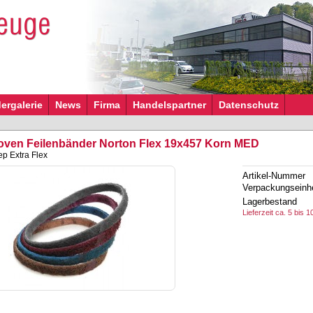
dergalerie
News
Firma
Handelspartner
Datenschutz
ven Feilenbänder Norton Flex 19x457 Korn MED
p Extra Flex
Artikel-Nummer
Verpackungseinhe
Lagerbestand
Lieferzeit ca. 5 bis