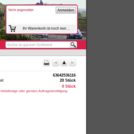
Nicht angemeldet
Anmelden
Ihr Warenkorb ist noch leer…
Suche im ganzen Sortiment
63642536116
it
20 Stück
0 Stück
 10 Arbeitstage oder gemäss Auftragsbestätigung