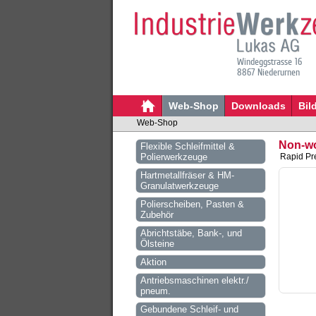
Windeggstrasse 16
8867 Niederurnen
Web-Shop
Downloads
Bil
Web-Shop
Non-wo
Flexible Schleifmittel &
Polierwerkzeuge
Rapid Pre
Hartmetallfräser & HM-
Granulatwerkzeuge
Polierscheiben, Pasten &
Zubehör
Abrichtstäbe, Bank-, und
Ölsteine
Aktion
Antriebsmaschinen elektr./
pneum.
Gebundene Schleif- und