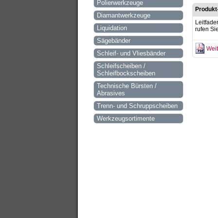
Polierwerkzeuge
Produkt
Diamantwerkzeuge
Leitfade
Liquidation
rufen Si
Sägebänder
Weit
Schleif- und Vliesbänder
Schleifscheiben /
Schleifbockscheiben
Technische Bürsten /
Abrasives
Trenn- und Schruppscheiben
Werkzeugsortimente