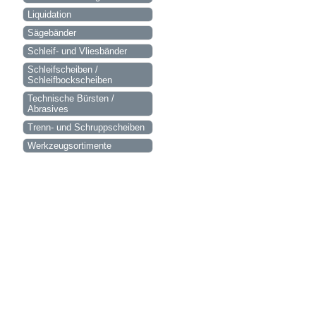
Liquidation
Sägebänder
Schleif- und Vliesbänder
Schleifscheiben /
Schleifbockscheiben
Technische Bürsten /
Abrasives
Trenn- und Schruppscheiben
Werkzeugsortimente