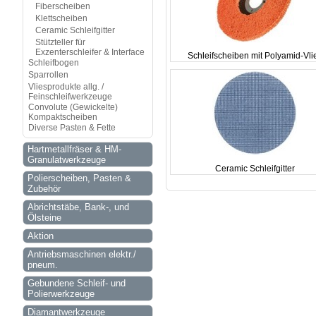
Fiberscheiben
Klettscheiben
Ceramic Schleifgitter
Stützteller für
Exzenterschleifer & Interface
Schleifscheiben mit Polyamid-Vli
Schleifbogen
Sparrollen
Vliesprodukte allg. /
Feinschleifwerkzeuge
Convolute (Gewickelte)
Kompaktscheiben
Diverse Pasten & Fette
Hartmetallfräser & HM-
Granulatwerkzeuge
Ceramic Schleifgitter
Polierscheiben, Pasten &
Zubehör
Abrichtstäbe, Bank-, und
Ölsteine
Aktion
Antriebsmaschinen elektr./
pneum.
Gebundene Schleif- und
Polierwerkzeuge
Diamantwerkzeuge