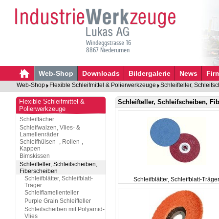
Windeggstrasse 16
8867 Niederurnen
Web-Shop
Downloads
Bildergalerie
News
Fir
Web-Shop
Flexible Schleifmittel & Polierwerkzeuge
Schleifteller, Schleif
Flexible Schleifmittel &
Schleifteller, Schleifscheiben, F
Polierwerkzeuge
Schleiffächer
Schleifwalzen, Vlies- &
Lamellenräder
Schleifhülsen- , Rollen-,
Kappen
Bimskissen
Schleifteller, Schleifscheiben,
Fiberscheiben
Schleifblätter, Schleifblatt-
Schleifblätter, Schleifblatt-Träge
Träger
Schleiflamellenteller
Purple Grain Schleifteller
Schleifscheiben mit Polyamid-
Vlies