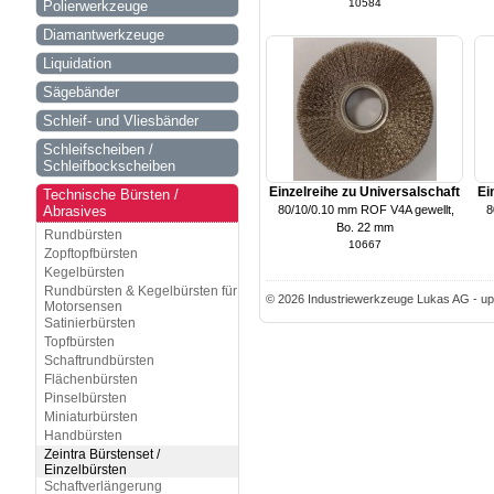
10584
Polierwerkzeuge
Diamantwerkzeuge
Liquidation
Sägebänder
Schleif- und Vliesbänder
Schleifscheiben /
Schleifbockscheiben
Einzelreihe zu Universalschaft
Ei
Technische Bürsten /
Abrasives
 80/10/0.10 mm ROF V4A gewellt,

Bo. 22 mm
Rundbürsten
10667
Zopftopfbürsten
Kegelbürsten
Rundbürsten & Kegelbürsten für
© 2026 Industriewerkzeuge Lukas AG - up
Motorsensen
Satinierbürsten
Topfbürsten
Schaftrundbürsten
Flächenbürsten
Pinselbürsten
Miniaturbürsten
Handbürsten
Zeintra Bürstenset /
Einzelbürsten
Schaftverlängerung