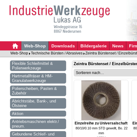
Windeggstrasse 16
8867 Niederurnen
Web-Shop
Downloads
Bildergalerie
News
Fir
Web-Shop
Technische Bürsten / Abrasives
Zeintra Bürstenset / Einzelbürs
Flexible Schleifmittel &
Zeintra Bürstenset / Einzelbürste
Polierwerkzeuge
Hartmetallfräser & HM-
Granulatwerkzeuge
Polierscheiben, Pasten &
Zubehör
Abrichtstäbe, Bank-, und
Ölsteine
Aktion
Antriebsmaschinen elektr./
Einzelreihe zu Universalschaft
Ei
pneum.
 80/10/0.10 mm STD gewellt, Bo. 22
 8
mm
Gebundene Schleif- und