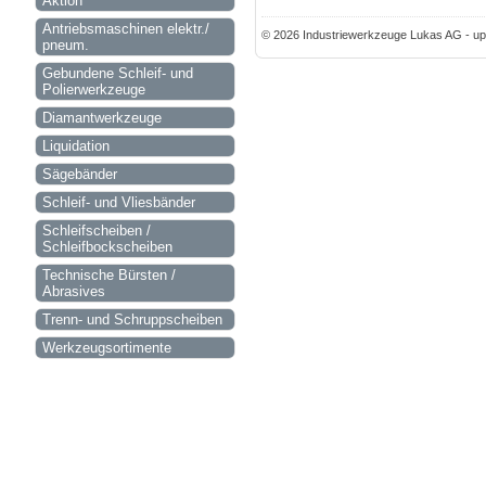
Aktion
Antriebsmaschinen elektr./
© 2026 Industriewerkzeuge Lukas AG - up
pneum.
Gebundene Schleif- und
Polierwerkzeuge
Diamantwerkzeuge
Liquidation
Sägebänder
Schleif- und Vliesbänder
Schleifscheiben /
Schleifbockscheiben
Technische Bürsten /
Abrasives
Trenn- und Schruppscheiben
Werkzeugsortimente