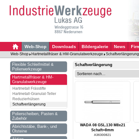
Windeggstrasse 16
8867 Niederurnen
Web-Shop
Downloads
Bildergalerie
News
Fir
Web-Shop
Hartmetallfräser & HM-Granulatwerkzeuge
Schaftverlängerung
Flexible Schleifmittel &
Schaftverlängerung
Polierwerkzeuge
Hartmetallfräser & HM-
Granulatwerkzeuge
Hartmetall Frässtifte
Hartmetall-Granulat-Teller
Reduzierhülsen
Schaftverlängerung
Polierscheiben, Pasten &
Zubehör
WADA 08 GSL.130 M8x21
Abrichtstäbe, Bank-, und
Schaft=8mm
z
Ölsteine
A36300821