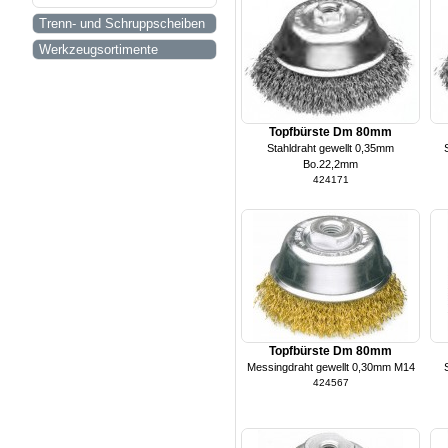
Trenn- und Schruppscheiben
Werkzeugsortimente
Topfbürste Dm 80mm
Stahldraht gewellt 0,35mm
Bo.22,2mm
424171
Topfbürste Dm 80mm
Messingdraht gewellt 0,30mm M14
424567