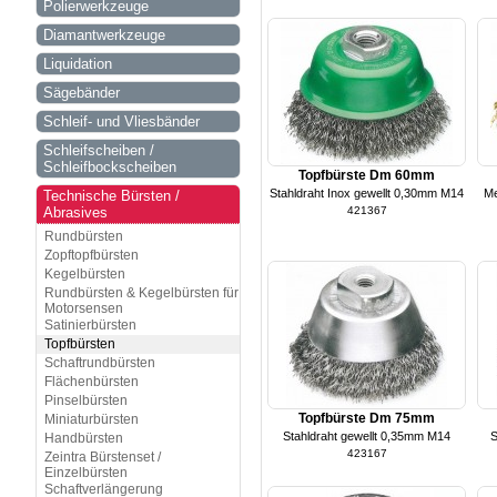
Polierwerkzeuge
Diamantwerkzeuge
Liquidation
Sägebänder
Schleif- und Vliesbänder
Schleifscheiben /
Schleifbockscheiben
Topfbürste Dm 60mm
Stahldraht Inox gewellt 0,30mm M14
Me
Technische Bürsten /
Abrasives
421367
Rundbürsten
Zopftopfbürsten
Kegelbürsten
Rundbürsten & Kegelbürsten für
Motorsensen
Satinierbürsten
Topfbürsten
Schaftrundbürsten
Flächenbürsten
Pinselbürsten
Topfbürste Dm 75mm
Miniaturbürsten
Stahldraht gewellt 0,35mm M14
S
Handbürsten
423167
Zeintra Bürstenset /
Einzelbürsten
Schaftverlängerung