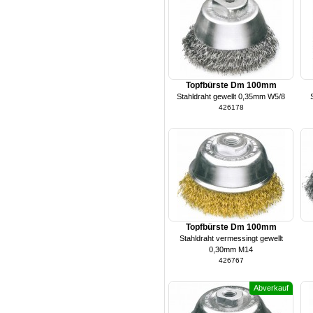
Topfbürste Dm 100mm
Stahldraht gewellt 0,35mm W5/8
426178
Topfbürste Dm 100mm
Stahldraht vermessingt gewellt
0,30mm M14
426767
Abverkauf