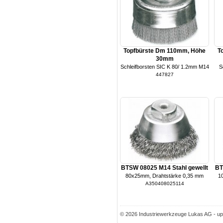
Topfbürste Dm 110mm, Höhe
T
30mm
Schleifborsten SIC K 80/ 1.2mm M14
S
447827
BTSW 08025 M14 Stahl gewellt
BT
80x25mm, Drahtstärke 0,35 mm
1
A350408025114
© 2026 Industriewerkzeuge Lukas AG - up