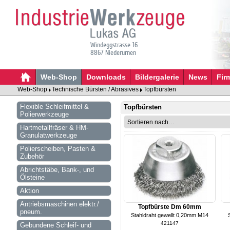
Windeggstrasse 16
8867 Niederurnen
Web-Shop
Downloads
Bildergalerie
News
Fir
Web-Shop
Technische Bürsten / Abrasives
Topfbürsten
Flexible Schleifmittel &
Topfbürsten
Polierwerkzeuge
Hartmetallfräser & HM-
Granulatwerkzeuge
Polierscheiben, Pasten &
Zubehör
Abrichtstäbe, Bank-, und
Ölsteine
Aktion
Antriebsmaschinen elektr./
Topfbürste Dm 60mm
pneum.
Stahldraht gewellt 0,20mm M14
421147
Gebundene Schleif- und