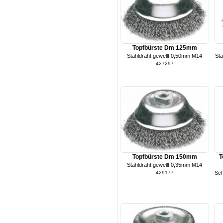
Topfbürste Dm 125mm
Stahldraht gewellt 0,50mm M14
Sta
427297
Topfbürste Dm 150mm
T
Stahldraht gewellt 0,35mm M14
429177
Sch