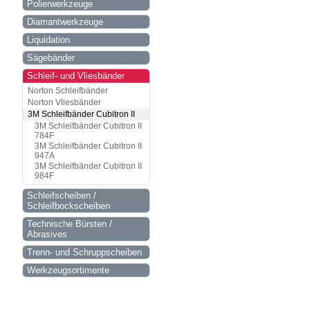
Polierwerkzeuge
Diamantwerkzeuge
Liquidation
Sägebänder
Schleif- und Vliesbänder
Norton Schleifbänder
Norton Vliesbänder
3M Schleifbänder Cubitron II
3M Schleifbänder Cubitron II
784F
3M Schleifbänder Cubitron II
947A
3M Schleifbänder Cubitron II
984F
Schleifscheiben /
Schleifbockscheiben
Technische Bürsten /
Abrasives
Trenn- und Schruppscheiben
Werkzeugsortimente