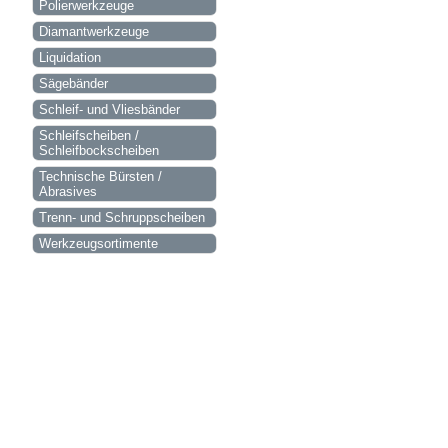
Polierwerkzeuge
Diamantwerkzeuge
Liquidation
Sägebänder
Schleif- und Vliesbänder
Schleifscheiben /
Schleifbockscheiben
Technische Bürsten /
Abrasives
Trenn- und Schruppscheiben
Werkzeugsortimente