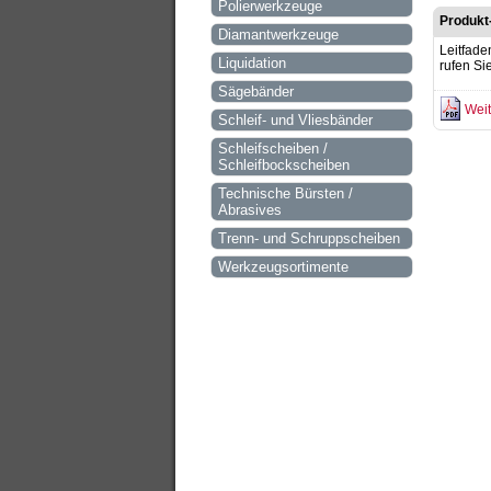
Polierwerkzeuge
Produkt
Diamantwerkzeuge
Leitfade
Liquidation
rufen Si
Sägebänder
Weit
Schleif- und Vliesbänder
Schleifscheiben /
Schleifbockscheiben
Technische Bürsten /
Abrasives
Trenn- und Schruppscheiben
Werkzeugsortimente