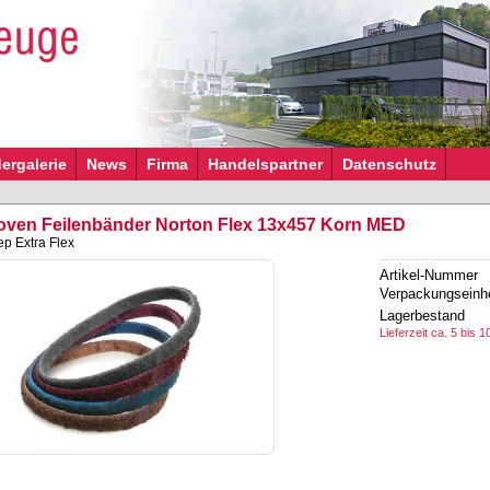
dergalerie
News
Firma
Handelspartner
Datenschutz
ven Feilenbänder Norton Flex 13x457 Korn MED
p Extra Flex
Artikel-Nummer
Verpackungseinhe
Lagerbestand
Lieferzeit ca. 5 bis