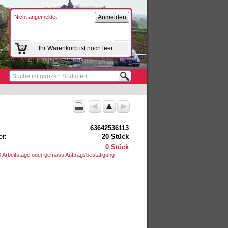
Nicht angemeldet
Anmelden
Ihr Warenkorb ist noch leer…
Suche im ganzen Sortiment
63642536113
it
20 Stück
0 Stück
 10 Arbeitstage oder gemäss Auftragsbestätigung