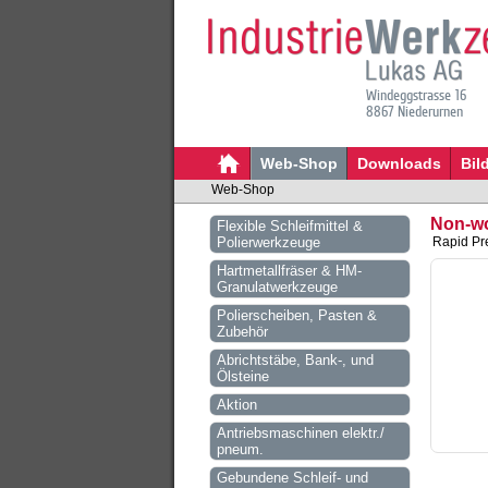
Windeggstrasse 16
8867 Niederurnen
Web-Shop
Downloads
Bil
Web-Shop
Non-wo
Flexible Schleifmittel &
Polierwerkzeuge
Rapid Pre
Hartmetallfräser & HM-
Granulatwerkzeuge
Polierscheiben, Pasten &
Zubehör
Abrichtstäbe, Bank-, und
Ölsteine
Aktion
Antriebsmaschinen elektr./
pneum.
Gebundene Schleif- und