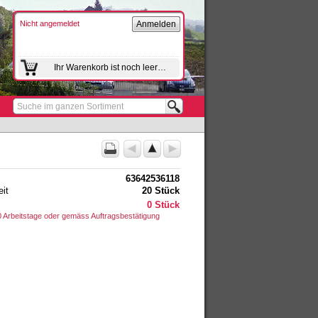
Nicht angemeldet
Anmelden
Ihr Warenkorb ist noch leer…
Suche im ganzen Sortiment
63642536118
it
20 Stück
0 Stück
 10 Arbeitstage oder gemäss Auftragsbestätigung