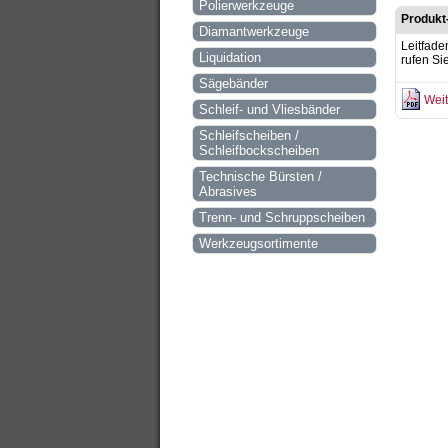
Polierwerkzeuge
Produkt
Diamantwerkzeuge
Leitfade
Liquidation
rufen Si
Sägebänder
Weit
Schleif- und Vliesbänder
Schleifscheiben /
Schleifbockscheiben
Technische Bürsten /
Abrasives
Trenn- und Schruppscheiben
Werkzeugsortimente