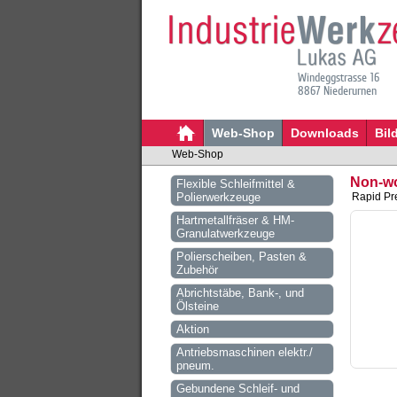
Windeggstrasse 16
8867 Niederurnen
Web-Shop
Downloads
Bil
Web-Shop
Non-wo
Flexible Schleifmittel &
Polierwerkzeuge
Rapid Pre
Hartmetallfräser & HM-
Granulatwerkzeuge
Polierscheiben, Pasten &
Zubehör
Abrichtstäbe, Bank-, und
Ölsteine
Aktion
Antriebsmaschinen elektr./
pneum.
Gebundene Schleif- und