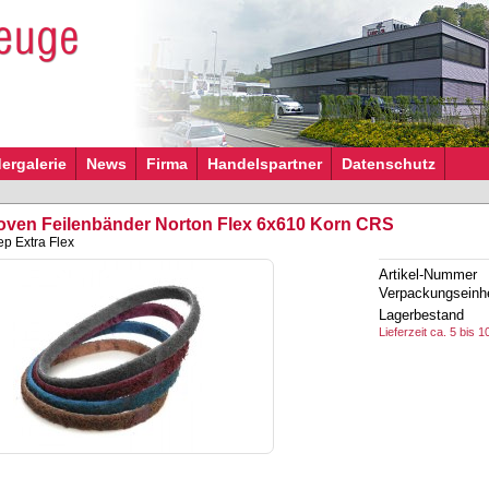
dergalerie
News
Firma
Handelspartner
Datenschutz
ven Feilenbänder Norton Flex 6x610 Korn CRS
p Extra Flex
Artikel-Nummer
Verpackungseinhe
Lagerbestand
Lieferzeit ca. 5 bis