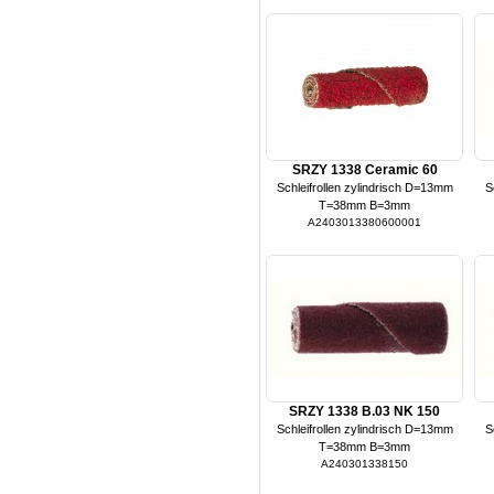
SRZY 1338 Ceramic 60
Schleifrollen zylindrisch D=13mm
S
T=38mm B=3mm
A2403013380600001
SRZY 1338 B.03 NK 150
Schleifrollen zylindrisch D=13mm
S
T=38mm B=3mm
A240301338150