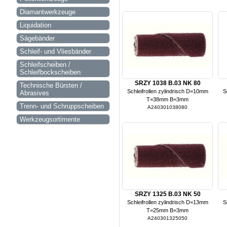
Diamantwerkzeuge
Liquidation
Sägebänder
Schleif- und Vliesbänder
Schleifscheiben /
Schleifbockscheiben
SRZY 1038 B.03 NK 80
Technische Bürsten /
Schleifrollen zylindrisch D=10mm
S
Abrasives
T=38mm B=3mm
Trenn- und Schruppscheiben
A240301038080
Werkzeugsortimente
SRZY 1325 B.03 NK 50
Schleifrollen zylindrisch D=13mm
S
T=25mm B=3mm
A240301325050