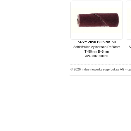
SRZY 2050 B.05 NK 50
Schleifrollen zylindrisch D=20mm
S
T=50mm B=5mm
A240302050050
© 2026 Industriewerkzeuge Lukas AG - up