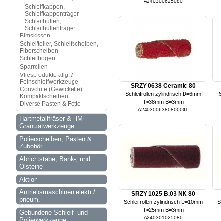
A240300625080
Schleifkappen,
Schleifkappenträger
Schleifhüllen,
Schleifhüllenträger
Bimskissen
Schleifteller, Schleifscheiben,
Fiberscheiben
Schleifbogen
Sparrollen
Vliesprodukte allg. /
Feinschleifwerkzeuge
SRZY 0638 Ceramic 80
Convolute (Gewickelte)
Schleifrollen zylindrisch D=6mm
S
Kompaktscheiben
T=38mm B=3mm
Diverse Pasten & Fette
A2403006380800001
Hartmetallfräser & HM-
Granulatwerkzeuge
Polierscheiben, Pasten &
Zubehör
Abrichtstäbe, Bank-, und
Ölsteine
Aktion
Antriebsmaschinen elektr./
SRZY 1025 B.03 NK 80
pneum.
Schleifrollen zylindrisch D=10mm
S
T=25mm B=3mm
Gebundene Schleif- und
A240301025080
Polierwerkzeuge