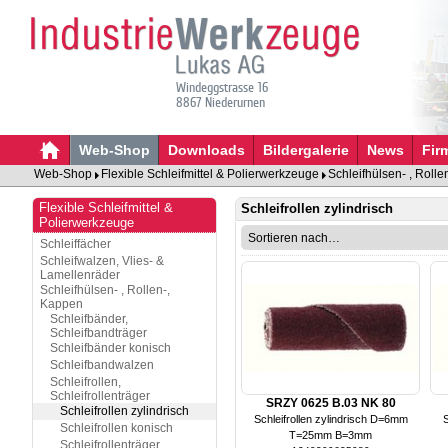
Windeggstrasse 16
8867 Niederurnen
Web-Shop
Downloads
Bildergalerie
News
Fir
Web-Shop
Flexible Schleifmittel & Polierwerkzeuge
Schleifhülsen- , Roll
Flexible Schleifmittel &
Schleifrollen zylindrisch
Polierwerkzeuge
Schleiffächer
Schleifwalzen, Vlies- &
Lamellenräder
Schleifhülsen- , Rollen-,
Kappen
Schleifbänder,
Schleifbandträger
Schleifbänder konisch
Schleifbandwalzen
Schleifrollen,
Schleifrollenträger
SRZY 0625 B.03 NK 80
Schleifrollen zylindrisch
Schleifrollen zylindrisch D=6mm
S
Schleifrollen konisch
T=25mm B=3mm
Schleifrollenträger