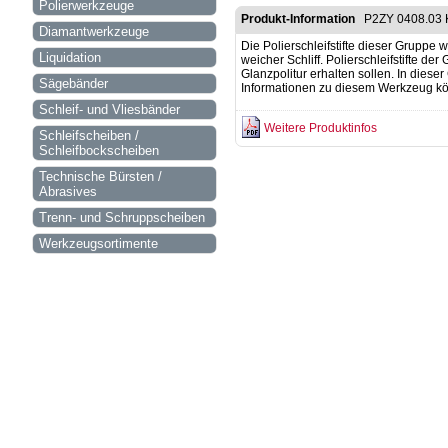
Polierwerkzeuge
Produkt-Information
P2ZY 0408.03 
Diamantwerkzeuge
Die Polierschleifstifte dieser Gruppe
Liquidation
weicher Schliff. Polierschleifstifte d
Glanzpolitur erhalten sollen. In dies
Sägebänder
Informationen zu diesem Werkzeug kön
Schleif- und Vliesbänder
Weitere Produktinfos
Schleifscheiben /
Schleifbockscheiben
Technische Bürsten /
Abrasives
Trenn- und Schruppscheiben
Werkzeugsortimente