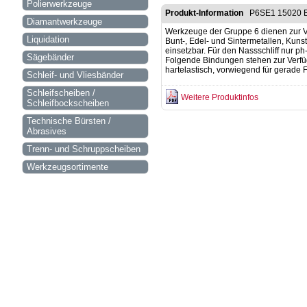
Polierwerkzeuge
Produkt-Information
P6SE1 15020 B
Diamantwerkzeuge
Werkzeuge der Gruppe 6 dienen zur V
Liquidation
Bunt-, Edel- und Sintermetallen, Kunst
einsetzbar. Für den Nassschliff nur 
Sägebänder
Folgende Bindungen stehen zur Verfü
hartelastisch, vorwiegend für gerade 
Schleif- und Vliesbänder
Schleifscheiben /
Weitere Produktinfos
Schleifbockscheiben
Technische Bürsten /
Abrasives
Trenn- und Schruppscheiben
Werkzeugsortimente