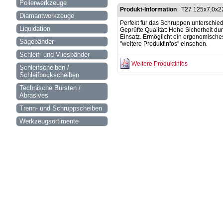
Polierwerkzeuge
Produkt-Information
T27 125x7,0x2
Diamantwerkzeuge
Perfekt für das Schruppen unterschied
Liquidation
Geprüfte Qualität: Hohe Sicherheit du
Einsatz. Ermöglicht ein ergonomische
Sägebänder
"weitere Produktinfos" einsehen.
Schleif- und Vliesbänder
Weitere Produktinfos
Schleifscheiben /
Schleifbockscheiben
Technische Bürsten /
Abrasives
Trenn- und Schruppscheiben
Werkzeugsortimente