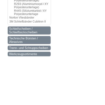
Polyesterunterlage)
R293 (Aluminiumoxyd / XY
Polyesterunterlage)
R445 (Siliziumkarbid / XY
Polyesterunterlage
Norton Vliesbänder
3M Schleifbänder Cubitron II
Schleifscheiben /
Schleifbockscheiben
Technische Bürsten /
Abrasives
Trenn- und Schruppscheiben
Werkzeugsortimente