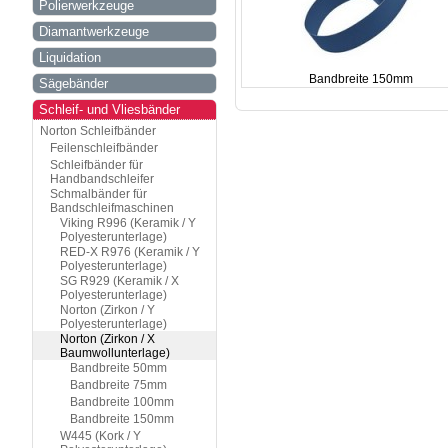
Polierwerkzeuge
Diamantwerkzeuge
Liquidation
Bandbreite 150mm
Sägebänder
Schleif- und Vliesbänder
Norton Schleifbänder
Feilenschleifbänder
Schleifbänder für
Handbandschleifer
Schmalbänder für
Bandschleifmaschinen
Viking R996 (Keramik / Y
Polyesterunterlage)
RED-X R976 (Keramik / Y
Polyesterunterlage)
SG R929 (Keramik / X
Polyesterunterlage)
Norton (Zirkon / Y
Polyesterunterlage)
Norton (Zirkon / X
Baumwollunterlage)
Bandbreite 50mm
Bandbreite 75mm
Bandbreite 100mm
Bandbreite 150mm
W445 (Kork / Y