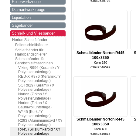
63642530703
Polierwerkzeuge
Diamantwerkzeuge
Liquidation
Sägebänder
Schleif- und Vliesbänder
Norton Schleifbänder
Feilenschleifbänder
Schleifbänder für
Schmalbänder Norton R445
S
Handbandschleifer
100x3350
Schmalbänder für
Korn 150
Bandschleifmaschinen
Viking R996 (Keramik / Y
63642546599
Polyesterunterlage)
RED-X R976 (Keramik / Y
Polyesterunterlage)
SG R929 (Keramik / X
Polyesterunterlage)
Norton (Zirkon / Y
Polyesterunterlage)
Norton (Zirkon / X
Baumwollunterlage)
W445 (Kork / Y
Polyesterunterlage)
Schmalbänder Norton R445
S
R293 (Aluminiumoxyd / XY
100x3350
Polyesterunterlage)
R445 (Siliziumkarbid / XY
Korn 400
Polyesterunterlage
63642546616