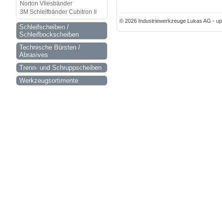
Norton Vliesbänder
3M Schleifbänder Cubitron II
© 2026 Industriewerkzeuge Lukas AG - up
Schleifscheiben /
Schleifbockscheiben
Technische Bürsten /
Abrasives
Trenn- und Schruppscheiben
Werkzeugsortimente