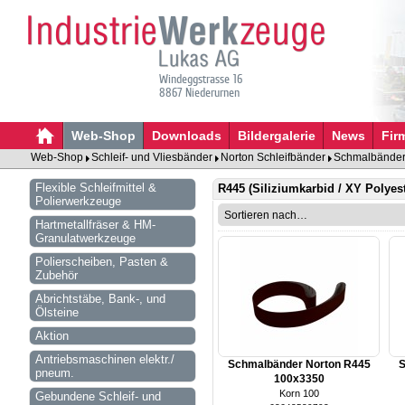
Windeggstrasse 16
8867 Niederurnen
Web-Shop
Downloads
Bildergalerie
News
Fir
Web-Shop
Schleif- und Vliesbänder
Norton Schleifbänder
Schmalbänder 
Flexible Schleifmittel &
R445 (Siliziumkarbid / XY Polyes
Polierwerkzeuge
Hartmetallfräser & HM-
Granulatwerkzeuge
Polierscheiben, Pasten &
Zubehör
Abrichtstäbe, Bank-, und
Ölsteine
Aktion
Antriebsmaschinen elektr./
Schmalbänder Norton R445
S
pneum.
100x3350
Korn 100
Gebundene Schleif- und