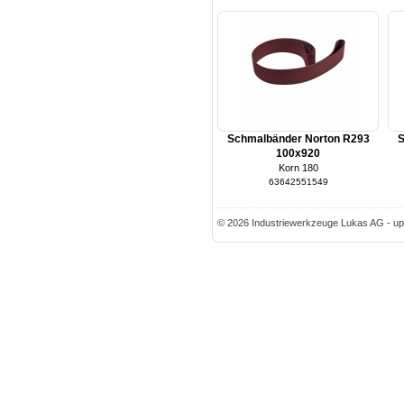
Schmalbänder Norton R293
S
100x920
Korn 180
63642551549
© 2026 Industriewerkzeuge Lukas AG - up