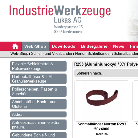
Windeggstrasse 16
8867 Niederurnen
Web-Shop
Downloads
Bildergalerie
News
Fir
Web-Shop
Schleif- und Vliesbänder
Norton Schleifbänder
Schmalbänder 
Flexible Schleifmittel &
R293 (Aluminiumoxyd / XY Polyes
Polierwerkzeuge
Hartmetallfräser & HM-
Granulatwerkzeuge
Polierscheiben, Pasten &
Zubehör
Abrichtstäbe, Bank-, und
Ölsteine
Aktion
Antriebsmaschinen elektr./
Schmalbänder Norton R293
S
pneum.
50x4000
Korn 36
Gebundene Schleif- und