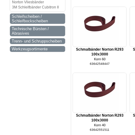
Norton Vliesbänder
3M Schleifbänder Cubitron II
Schleifscheiben /
Schleifbockscheiben
Technische Bürsten /
Abrasives
Trenn- und Schruppscheiben
Werkzeugsortimente
Schmalbänder Norton R293
S
100x3000
Korn 60
63642548447
Schmalbänder Norton R293
S
100x3000
Korn 40
63642551511