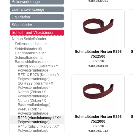
63642539981
Polierwerkzeuge
Diamantwerkzeuge
Liquidation
Sägebänder
Schleif- und Vliesbänder
Norton Schleifbänder
Feilenschleifbänder
Schleifbänder für
Schmalbänder Norton R293
S
Handbandschleifer
75x2500
Schmalbänder für
Korn 36
Bandschleifmaschinen
Viking R996 (Keramik / Y
63642546130
Polyesterunterlage)
RED-X R976 (Keramik / Y
Polyesterunterlage)
SG R929 (Keramik / X
Polyesterunterlage)
Norton (Zirkon / Y
Polyesterunterlage)
Norton (Zirkon / X
Baumwollunterlage)
W445 (Kork / Y
Polyesterunterlage)
Schmalbänder Norton R293
S
R293 (Aluminiumoxyd / XY
75x2000
Polyesterunterlage)
R445 (Siliziumkarbid / XY
Korn 36
Polyesterunterlage
63642547942