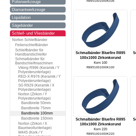
R8951001000K036
Polierwerkzeuge
Diamantwerkzeuge
Liquidation
Sägebänder
Schleif- und Vliesbänder
Norton Schleifbänder
Feilenschleifbänder
Schleifbänder für
Schmalbänder Bluefire R895
S
Handbandschleifer
100x1000 Zirkonkorund
Schmalbänder für
Korn 100
Bandschleifmaschinen
Viking R996 (Keramik / Y
R8951001000K100
Polyesterunterlage)
RED-X R976 (Keramik / Y
Polyesterunterlage)
SG R929 (Keramik / X
Polyesterunterlage)
Norton (Zirkon / Y
Polyesterunterlage)
Bandbreite 50mm
Bandbreite 75mm
Bandbreite 100mm
Bandbreite 150mm
Schmalbänder Bluefire R895
S
Norton (Zirkon / X
100x1000 Zirkonkorund
Baumwollunterlage)
Korn 220
W445 (Kork / Y
R8951001000K220