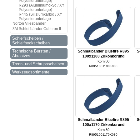
Polyesterunterlage)
R293 (Aluminiumoxyd / XY
Polyesterunterlage)
R445 (Siliziumkarbid / XY
Polyesterunterlage
Norton Vliesbänder
3M Schleifbänder Cubitron II
Schleifscheiben /
Schleifbockscheiben
Technische Bürsten /
Schmalbänder Bluefire R895
S
Abrasives
100x1100 Zirkonkorund
Korn 80
Trenn- und Schruppscheiben
R8951001100K080
Werkzeugsortimente
Schmalbänder Bluefire R895
S
100x1170 Zirkonkorund
Korn 80
R8951001170K080