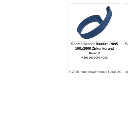
Schmalbänder Bluefire R895
S
100x2000 Zirkonkorund
Korn 80
R8951002000K080
© 2026 Industriewerkzeuge Lukas AG - up