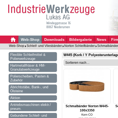
Windeggstrasse 16
8867 Niederurnen
Web-Shop
Downloads
Bildergalerie
News
Fir
Web-Shop
Schleif- und Vliesbänder
Norton Schleifbänder
Schmalbänder 
Flexible Schleifmittel &
W445 (Kork / Y Polyesterunterlag
Polierwerkzeuge
Hartmetallfräser & HM-
Granulatwerkzeuge
Polierscheiben, Pasten &
Zubehör
Abrichtstäbe, Bank-, und
Ölsteine
Aktion
Antriebsmaschinen elektr./
Schmalbänder Norton W445-
S
pneum.
100x3350
Korn CO
Gebundene Schleif- und