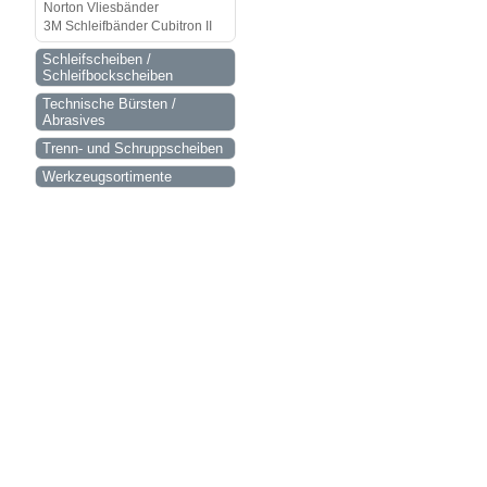
Norton Vliesbänder
3M Schleifbänder Cubitron II
Schleifscheiben /
Schleifbockscheiben
Technische Bürsten /
Abrasives
Trenn- und Schruppscheiben
Werkzeugsortimente