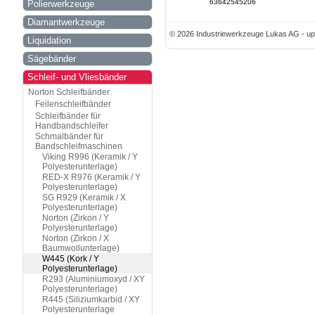
63642545206
Polierwerkzeuge
Diamantwerkzeuge
© 2026 Industriewerkzeuge Lukas AG - up
Liquidation
Sägebänder
Schleif- und Vliesbänder
Norton Schleifbänder
Feilenschleifbänder
Schleifbänder für
Handbandschleifer
Schmalbänder für
Bandschleifmaschinen
Viking R996 (Keramik / Y
Polyesterunterlage)
RED-X R976 (Keramik / Y
Polyesterunterlage)
SG R929 (Keramik / X
Polyesterunterlage)
Norton (Zirkon / Y
Polyesterunterlage)
Norton (Zirkon / X
Baumwollunterlage)
W445 (Kork / Y
Polyesterunterlage)
R293 (Aluminiumoxyd / XY
Polyesterunterlage)
R445 (Siliziumkarbid / XY
Polyesterunterlage